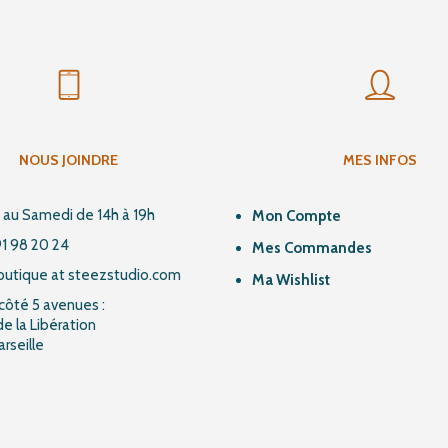
NOUS JOINDRE
MES INFOS
 au Samedi de 14h à 19h
Mon Compte
91 98 20 24
Mes Commandes
aboutique at steezstudio.com
Ma Wishlist
côté 5 avenues :
e la Libération
rseille